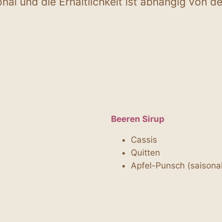
onal und die Erhältlichkeit ist abhängig von d
Beeren Sirup
Cassis
Quitten
Apfel-Punsch (saisonal