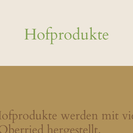
Hofprodukte
Hofprodukte werden mit vi
berried hergestellt.