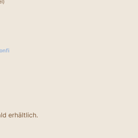
l)
onfi
 erhältlich.