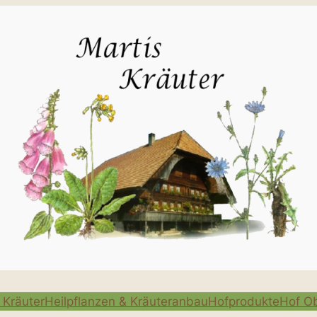
 Kräuter
Heilpflanzen & Kräuteranbau
Hofprodukte
Hof Ob